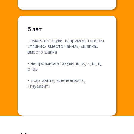
5 лет
- смягчает звуки, например, говорит
«тяйник» вместо чайник, «щапка»
вместо шапка;
- не произносит звуки: ш, ж, ч, щ, ц,
р, рь;
- «картавит», «шепелявит»,
«гнусавит»